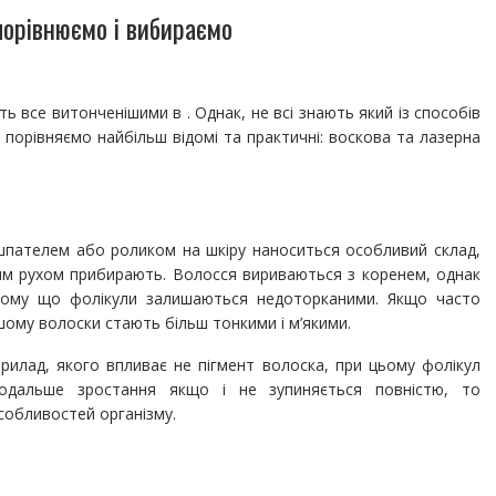
 порівнюємо і вибираємо
 все витонченішими в . Однак, не всі знають який із способів
и порівняємо найбільш відомі та практичні: воскова та лазерна
шпателем або роликом на шкіру наноситься особливий склад,
зким рухом прибирають. Волосся вириваються з коренем, однак
тому що фолікули залишаються недоторканими. Якщо часто
шому волоски стають більш тонкими і м’якими.
рилад, якого впливає не пігмент волоска, при цьому фолікул
подальше зростання якщо і не зупиняється повністю, то
особливостей організму.