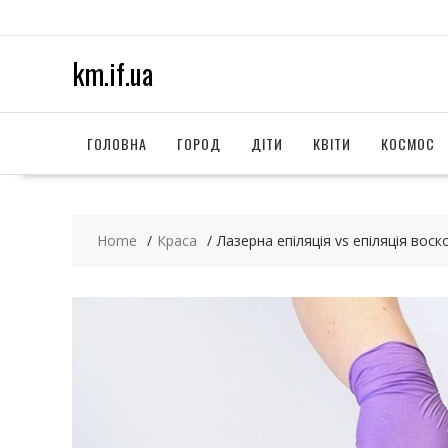
S
k
i
km.if.ua
p
t
o
c
ГОЛОВНА
ГОРОД
ДІТИ
КВІТИ
КОСМОС
o
n
t
e
Home
Краса
Лазерна епіляція vs епіляція вос
n
t