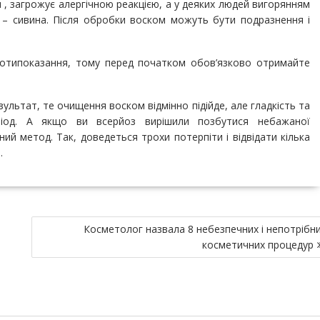
и , загрожує алергічною реакцією, а у деяких людей вигорянням
 – сивина. Після обробки воском можуть бути подразнення і
ротипоказання, тому перед початком обов’язково отримайте
зультат, те очищення воском відмінно підійде, але гладкість та
ріод. А якщо ви всерйоз вирішили позбутися небажаної
ий метод. Так, доведеться трохи потерпіти і відвідати кілька
.
Косметолог назвала 8 небезпечних і непотрібн
косметичних процедур