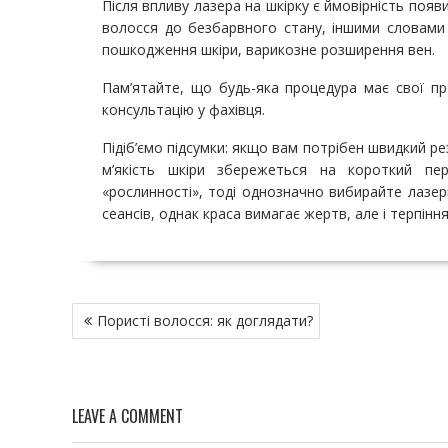
Після впливу лазера на шкірку є ймовірність появ
волосся до безбарвного стану, іншими словами
пошкодження шкіри, варикозне розширення вен.
Пам’ятайте, що будь-яка процедура має свої п
консультацію у фахівця.
Підіб’ємо підсумки: якщо вам потрібен швидкий ре
м’якість шкіри збережеться на короткий пе
«рослинності», тоді однозначно вибирайте лазерн
сеансів, однак краса вимагає жертв, але і терпіння
Н
Пористі волосся: як доглядати?
а
в
и
г
LEAVE A COMMENT
а