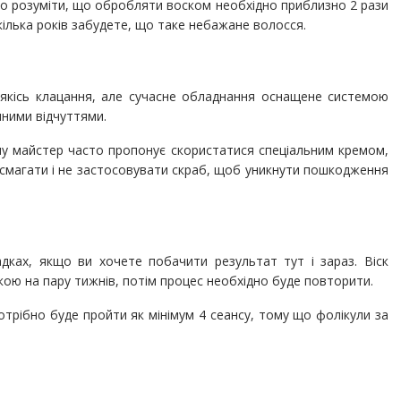
но розуміти, що обробляти воском необхідно приблизно 2 рази
 кілька років забудете, що таке небажане волосся.
 якісь клацання, але сучасне обладнання оснащене системою
ними відчуттями.
му майстер часто пропонує скористатися спеціальним кремом,
засмагати і не застосовувати скраб, щоб уникнути пошкодження
дках, якщо ви хочете побачити результат тут і зараз. Віск
дкою на пару тижнів, потім процес необхідно буде повторити.
трібно буде пройти як мінімум 4 сеансу, тому що фолікули за