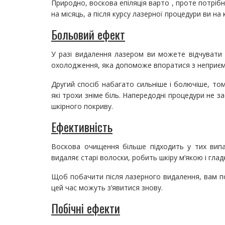
Природно, воскова епіляція варто , проте потріб
на місяць, а після курсу лазерної процедури ви на
Больовий ефект
У разі видалення лазером ви можете відчувати
охолодження, яка допоможе впоратися з неприєм
Другий спосіб набагато сильніше і болючіше, то
які трохи зніме біль. Напередодні процедури не 
шкірного покриву.
Ефективність
Воскова очищення більше підходить у тих випа
видаляє старі волоски, робить шкіру м’якою і гла
Щоб побачити після лазерного видалення, вам по
цей час можуть з’явитися знову.
Побічні ефекти