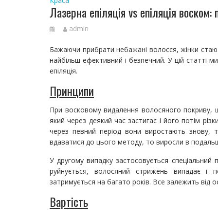
Краса
Лазерна епіляція vs епіляція воском:
admin
Бажаючи прибрати небажані волосся, жінки стають
найбільш ефективний і безпечний. У цій статті м
епіляція.
Принципи
При восковому видалення волосяного покриву, 
який через деякий час застигає і його потім рі
через певний період вони виростають знову, 
вдаватися до цього методу, то виросли в подаль
У другому випадку застосовується спеціальний п
руйнується, волосяний стрижень випадає і 
затримується на багато років. Все залежить від 
Вартість